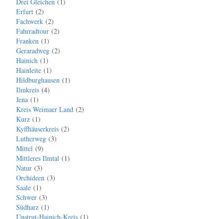
Drei Gleichen
1
Erfurt
2
Fachwerk
2
Fahrradtour
2
Franken
1
Geraradweg
2
Hainich
1
Hainleite
1
Hildburghausen
1
Ilmkreis
4
Jena
1
Kreis Weimaer Land
2
Kurz
1
Kyffhäuserkreis
2
Lutherweg
3
Mittel
9
Mittleres Ilmtal
1
Natur
3
Orchideen
3
Saale
1
Schwer
3
Südharz
1
Unstrut-Hainich-Kreis
1