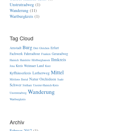
Unstrutradweg
1
Wanderung
11
Wartburgkreis
1
Tag Cloud
Burg
Arnstadt
Erfurt
Drei Gleichen
Fachwerk
Fahrradtour
Geraradweg
Franken
Ilmkreis
Hainich
Hainleite
Hildburghausen
Kreis Weimaer Land
Jena
Kurz
Mittel
Lutherweg
Kyffhäuserkreis
Natur
Orchideen
Mittleres Ilmtal
Saale
Schwer
Südharz
Unstrut-Hainich-Kreis
Wanderung
Unstrutradweg
Wartburgkreis
Archiv
Februar 2017
1