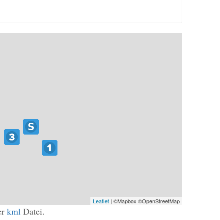
Leaflet
| ©Mapbox ©OpenStreetMap
er
kml
Datei.